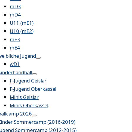
mD3
mD4
U11 (mE1)
U10 (mE2)
mE3
mE4
weibliche Jugend
wD1
Kinderhandball
F-Jugend Geislar
F-Jugend Oberkassel
Minis Geislar
Minis Oberkassel
allcamp 2026
Kinder Sommercamp (2016-2019)
Jugend Sommercamp (2012-2015)