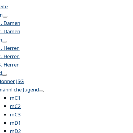
eite
n
1. Damen
2. Damen
n
1. Herren
2. Herren
3. Herren
d
Bonner JSG
männliche Jugend
mC1
mC2
mC3
mD1
mD2