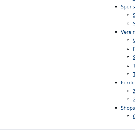
Spons
Verei
Förde
Shop