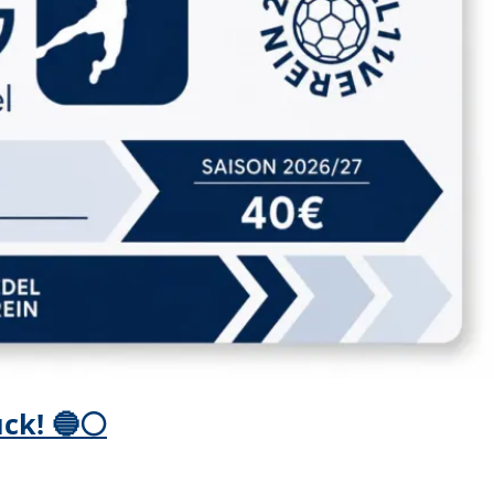
ück! 🔵⚪