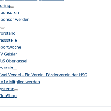
oring
Sponsoren
Sponsor werden
n
Vorstand
Passstelle
Sportwoche
TV Geislar
TuS Oberkassel
rverein
Zwei Veedel – Ein Verein. Förderverein der HSG
2V1V Mitglied werden
systeme
ClubShop