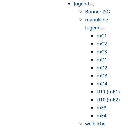
Jugend
Bonner JSG
männliche
Jugend
mC1
mC2
mC3
mD1
mD2
mD3
mD4
U11 (mE1)
U10 (mE2)
mE3
mE4
weibliche