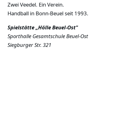
Zwei Veedel. Ein Verein.
Handball in Bonn-Beuel seit 1993.
Spielstätte „Hölle Beuel-Ost"
Sporthalle Gesamtschule Beuel-Ost
Siegburger Str. 321
53229 Bonn
Stammvereine
TV Geislar e.V.
TuS Oberkassel e.V.
Förderverein
Zwei Veedel — Ein Verein.
Förderverein der HSG Geislar-Oberkassel e.V.