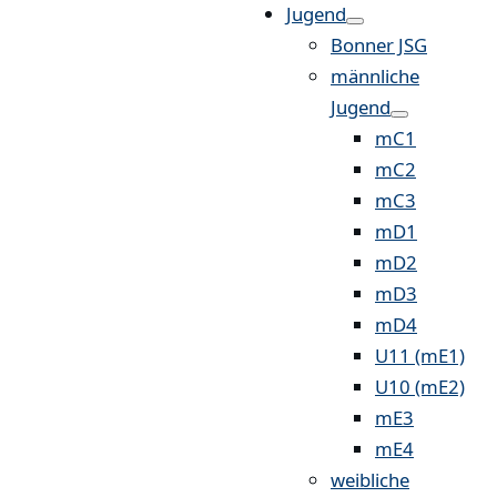
Jugend
Bonner JSG
männliche
Jugend
mC1
mC2
mC3
mD1
mD2
mD3
mD4
U11 (mE1)
U10 (mE2)
mE3
mE4
weibliche