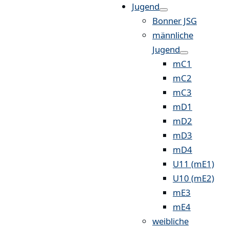
Jugend
Bonner JSG
männliche
Jugend
mC1
mC2
mC3
mD1
mD2
mD3
mD4
U11 (mE1)
U10 (mE2)
mE3
mE4
weibliche