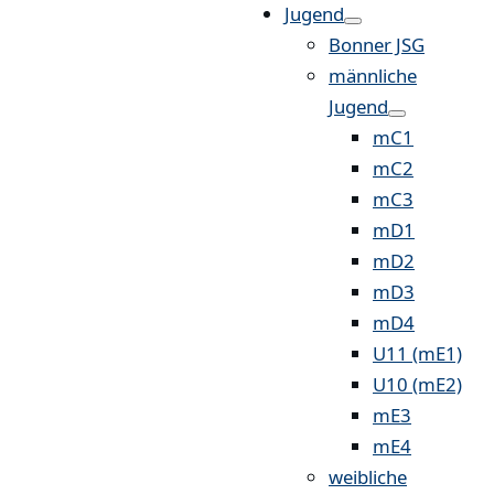
Jugend
Bonner JSG
männliche
Jugend
mC1
mC2
mC3
mD1
mD2
mD3
mD4
U11 (mE1)
U10 (mE2)
mE3
mE4
weibliche