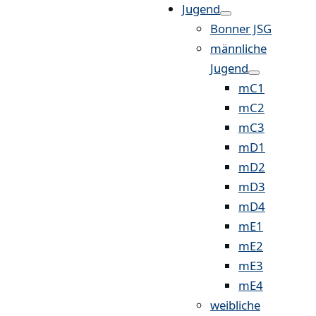
Jugend
Bonner JSG
männliche
Jugend
mC1
mC2
mC3
mD1
mD2
mD3
mD4
mE1
mE2
mE3
mE4
weibliche