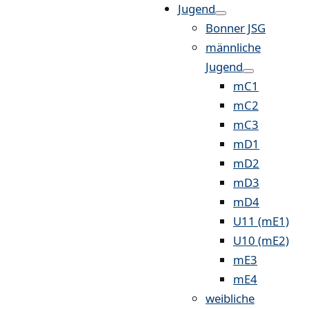
Jugend
Bonner JSG
männliche
Jugend
mC1
mC2
mC3
mD1
mD2
mD3
mD4
U11 (mE1)
U10 (mE2)
mE3
mE4
weibliche