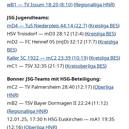
wB1 — TV Issum 18:20 (8:10)
(
Regionalliga HNR
)
JSG Jugendteams:
mD4 — TuS Niederpleis 44:14 (22:7)
(
Kreisliga BES
)
HSV Troisdorf — mD3 28:12 (12:4) (
Kreisliga BES
)
mD2 — FC Hennef 05 (mJD) 32:12 (17:7) (
Kreisliga
BES
)
Kaller SC 1922 — mC2 23:39 (10:19)
(
Kreisliga BES
)
mC1 — TSV 32:35 (21:17) (
Kreisoberliga BES
)
Bonner JSG-Teams mit HSG-Beteiligung:
mC2 — TV Palmersheim 28:40 (12:17) (
Oberliga
HNR
)
mB2 — TSV Bayer Dormagen II 22:24 (11:12)
(
Regionalliga HNR
)
12.01.25, 17:30 h HSG Euskirchen — mA1 19:35
(12:16) (
Oberliga HNR
)