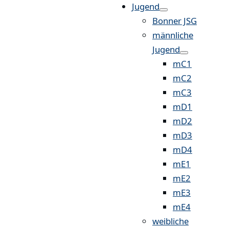
Jugend
Bonner JSG
männliche
Jugend
mC1
mC2
mC3
mD1
mD2
mD3
mD4
mE1
mE2
mE3
mE4
weibliche