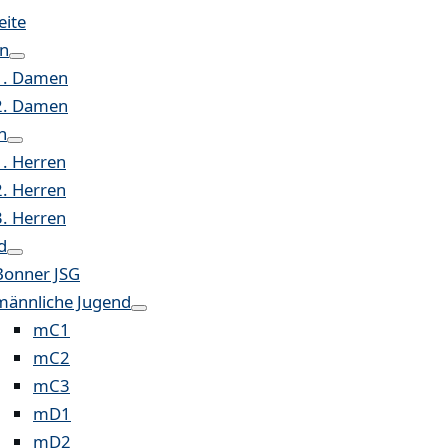
eite
n
1. Damen
2. Damen
n
1. Herren
2. Herren
3. Herren
d
Bonner JSG
männliche Jugend
mC1
mC2
mC3
mD1
mD2