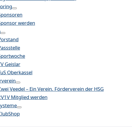
oring
Sponsoren
Sponsor werden
n
Vorstand
Passstelle
Sportwoche
TV Geislar
TuS Oberkassel
rverein
Zwei Veedel – Ein Verein. Förderverein der HSG
2V1V Mitglied werden
systeme
ClubShop