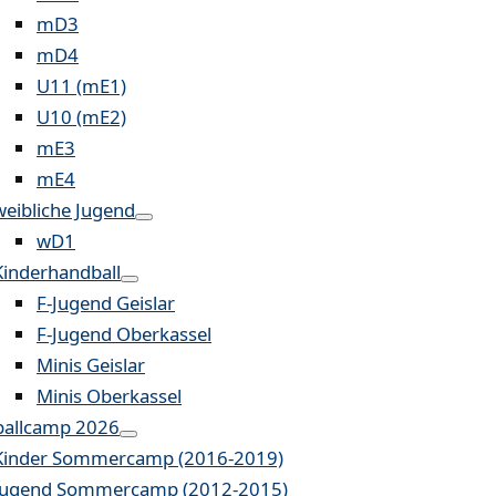
mD3
mD4
U11 (mE1)
U10 (mE2)
mE3
mE4
weibliche Jugend
wD1
Kinderhandball
F-Jugend Geislar
F-Jugend Oberkassel
Minis Geislar
Minis Oberkassel
allcamp 2026
Kinder Sommercamp (2016-2019)
Jugend Sommercamp (2012-2015)