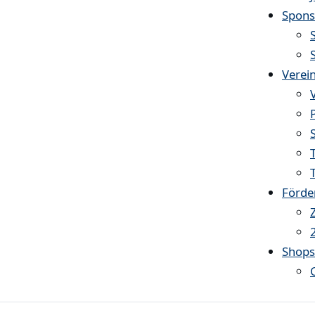
Spons
Verei
Förde
Shop