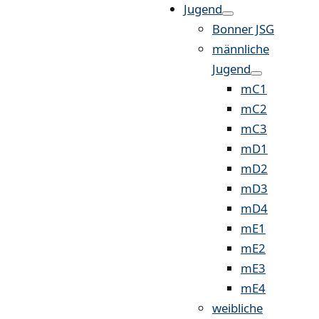
Jugend
Bonner JSG
männliche
Jugend
mC1
mC2
mC3
mD1
mD2
mD3
mD4
mE1
mE2
mE3
mE4
weibliche