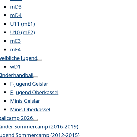
mD3
mD4
U11 (mE1)
U10 (mE2)
mE3
mE4
weibliche Jugend
wD1
Kinderhandball
F-Jugend Geislar
F-Jugend Oberkassel
Minis Geislar
Minis Oberkassel
allcamp 2026
Kinder Sommercamp (2016-2019)
Jugend Sommercamp (2012-2015)