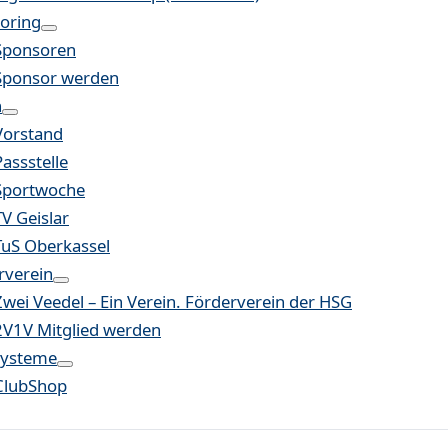
oring
Sponsoren
Sponsor werden
n
Vorstand
Passstelle
Sportwoche
TV Geislar
TuS Oberkassel
rverein
Zwei Veedel – Ein Verein. Förderverein der HSG
2V1V Mitglied werden
systeme
ClubShop