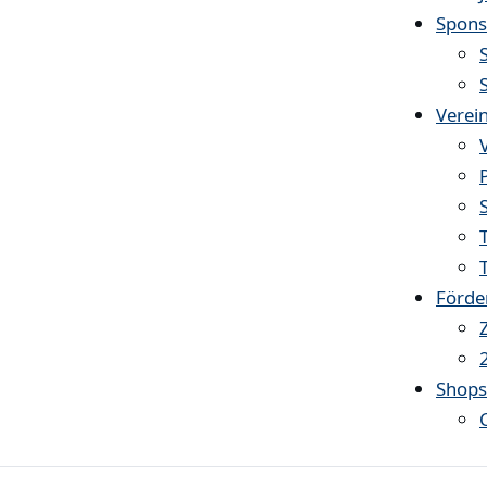
Spons
Verei
Förde
Shop