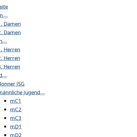
eite
n
1. Damen
2. Damen
n
1. Herren
2. Herren
3. Herren
d
Bonner JSG
männliche Jugend
mC1
mC2
mC3
mD1
mD2