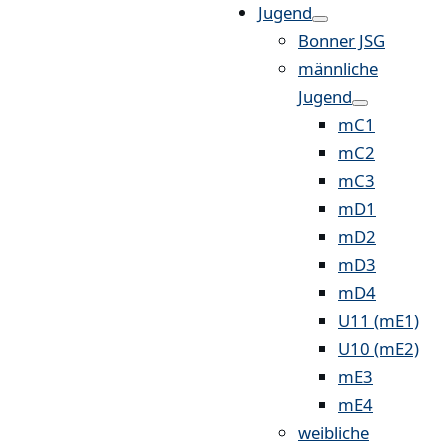
Jugend
Bonner JSG
männliche
Jugend
mC1
mC2
mC3
mD1
mD2
mD3
mD4
U11 (mE1)
U10 (mE2)
mE3
mE4
weibliche