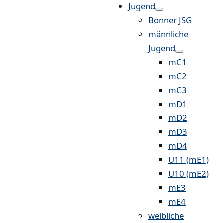
Jugend
Bonner JSG
männliche
Jugend
mC1
mC2
mC3
mD1
mD2
mD3
mD4
U11 (mE1)
U10 (mE2)
mE3
mE4
weibliche