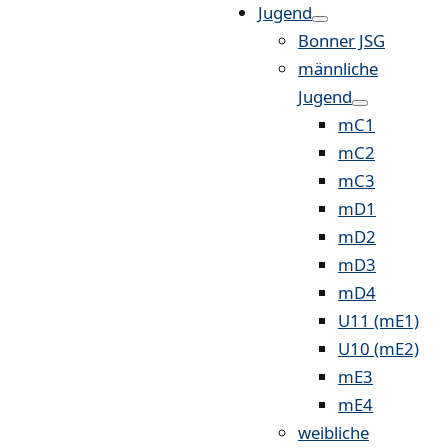
Jugend
Bonner JSG
männliche
Jugend
mC1
mC2
mC3
mD1
mD2
mD3
mD4
U11 (mE1)
U10 (mE2)
mE3
mE4
weibliche