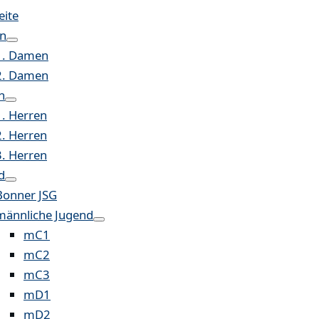
eite
n
1. Damen
2. Damen
n
1. Herren
2. Herren
3. Herren
d
Bonner JSG
männliche Jugend
mC1
mC2
mC3
mD1
mD2