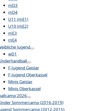
mD3
mD4
U11 (mE1)
U10 (mE2)
mE3
mE4
weibliche Jugend
wD1
Kinderhandball
F-Jugend Geislar
F-Jugend Oberkassel
Minis Geislar
Minis Oberkassel
allcamp 2026
Kinder Sommercamp (2016-2019)
Jugend Sommercamp (2012-2015)