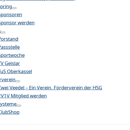
oring
Sponsoren
Sponsor werden
n
Vorstand
Passstelle
Sportwoche
TV Geislar
TuS Oberkassel
rverein
Zwei Veedel – Ein Verein. Förderverein der HSG
2V1V Mitglied werden
systeme
ClubShop