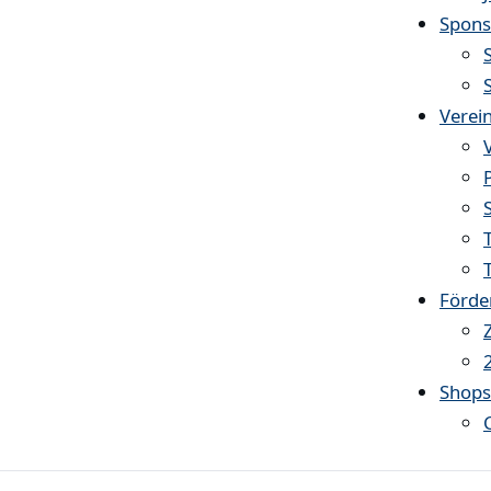
Spons
Verei
Förde
Shop