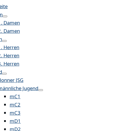
eite
n
1. Damen
2. Damen
n
1. Herren
2. Herren
3. Herren
d
Bonner JSG
männliche Jugend
mC1
mC2
mC3
mD1
mD2