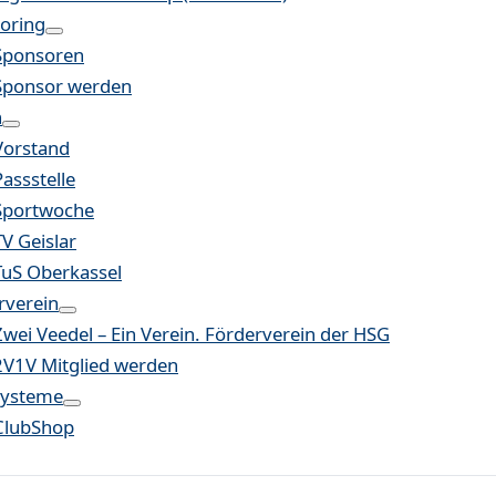
oring
Sponsoren
Sponsor werden
n
Vorstand
Passstelle
Sportwoche
TV Geislar
TuS Oberkassel
rverein
Zwei Veedel – Ein Verein. Förderverein der HSG
2V1V Mitglied werden
systeme
ClubShop