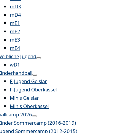
mD3
mD4
mE1
mE2
mE3
mE4
weibliche Jugend
wD1
Kinderhandball
F-Jugend Geislar
F-Jugend Oberkassel
Minis Geislar
Minis Oberkassel
allcamp 2026
Kinder Sommercamp (2016-2019)
Jugend Sommercamp (2012-2015)