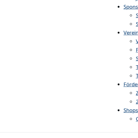
Spons
Verei
Förde
Shop