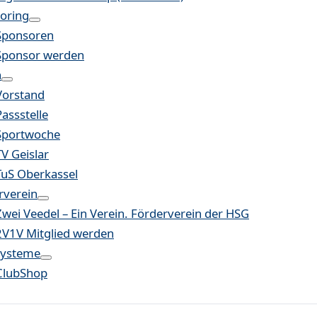
oring
Sponsoren
Sponsor werden
n
Vorstand
Passstelle
Sportwoche
TV Geislar
TuS Oberkassel
rverein
Zwei Veedel – Ein Verein. Förderverein der HSG
2V1V Mitglied werden
systeme
ClubShop