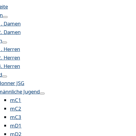
eite
n
1. Damen
2. Damen
n
1. Herren
2. Herren
3. Herren
d
Bonner JSG
männliche Jugend
mC1
mC2
mC3
mD1
mD2