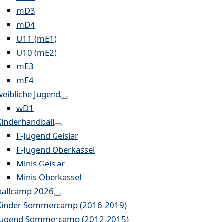
mD3
mD4
U11 (mE1)
U10 (mE2)
mE3
mE4
weibliche Jugend
wD1
Kinderhandball
F-Jugend Geislar
F-Jugend Oberkassel
Minis Geislar
Minis Oberkassel
allcamp 2026
Kinder Sommercamp (2016-2019)
Jugend Sommercamp (2012-2015)