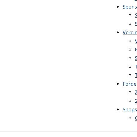
Spons
Verei
Förde
Shop