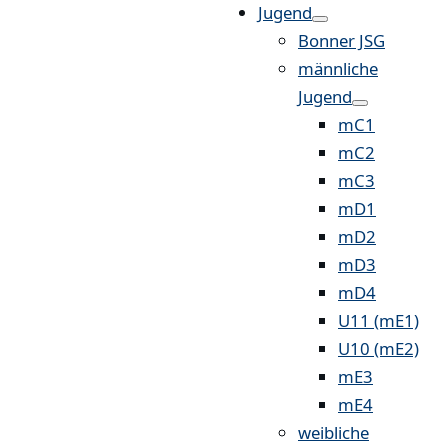
Jugend
Bonner JSG
männliche
Jugend
mC1
mC2
mC3
mD1
mD2
mD3
mD4
U11 (mE1)
U10 (mE2)
mE3
mE4
weibliche