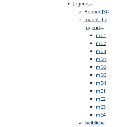
Jugend
Bonner JSG
männliche
Jugend
mC1
mC2
mC3
mD1
mD2
mD3
mD4
mE1
mE2
mE3
mE4
weibliche