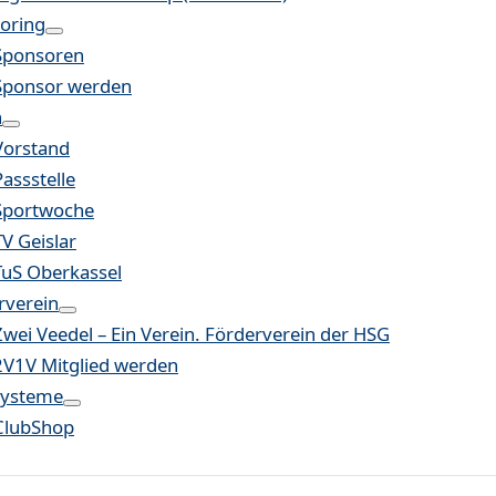
oring
Sponsoren
Sponsor werden
n
Vorstand
Passstelle
Sportwoche
TV Geislar
TuS Oberkassel
rverein
Zwei Veedel – Ein Verein. Förderverein der HSG
2V1V Mitglied werden
systeme
ClubShop