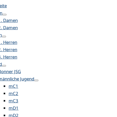
eite
n
1. Damen
2. Damen
n
1. Herren
2. Herren
3. Herren
d
Bonner JSG
männliche Jugend
mC1
mC2
mC3
mD1
mD2