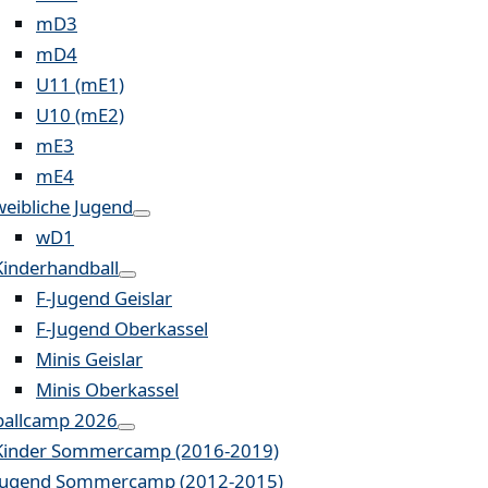
mD3
mD4
U11 (mE1)
U10 (mE2)
mE3
mE4
weibliche Jugend
wD1
Kinderhandball
F-Jugend Geislar
F-Jugend Oberkassel
Minis Geislar
Minis Oberkassel
allcamp 2026
Kinder Sommercamp (2016-2019)
Jugend Sommercamp (2012-2015)