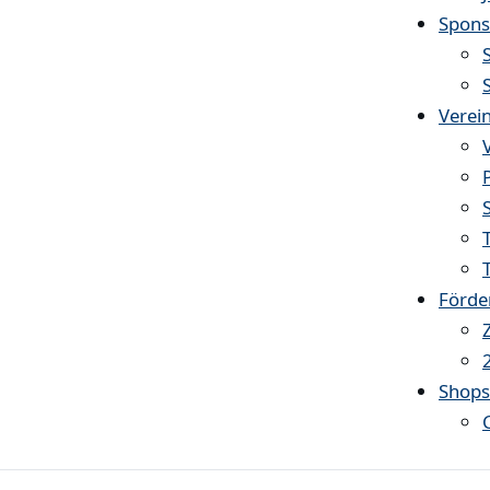
Spons
Verei
Förde
Shop