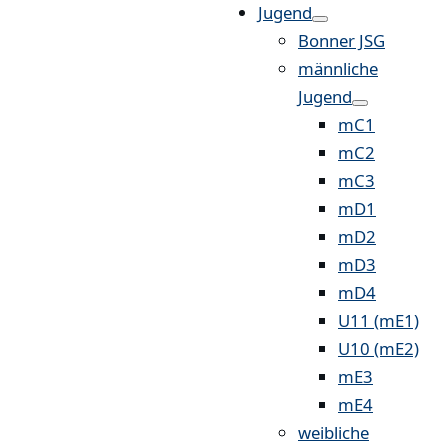
Jugend
Bonner JSG
männliche
Jugend
mC1
mC2
mC3
mD1
mD2
mD3
mD4
U11 (mE1)
U10 (mE2)
mE3
mE4
weibliche