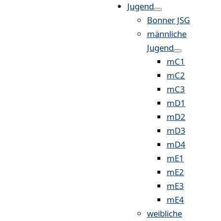
Jugend
Bonner JSG
männliche
Jugend
mC1
mC2
mC3
mD1
mD2
mD3
mD4
mE1
mE2
mE3
mE4
weibliche