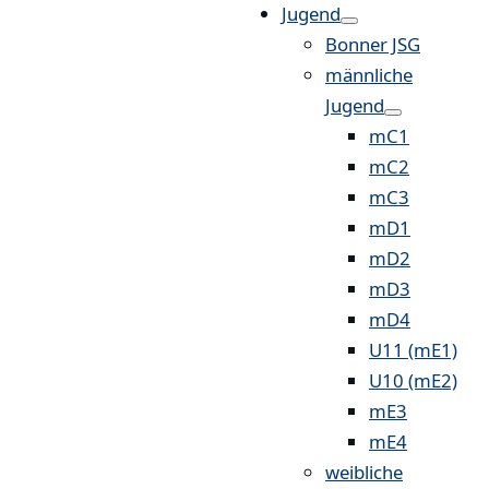
Jugend
Bonner JSG
männliche
Jugend
mC1
mC2
mC3
mD1
mD2
mD3
mD4
U11 (mE1)
U10 (mE2)
mE3
mE4
weibliche