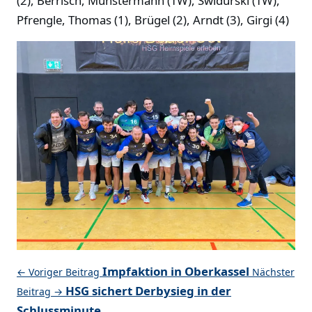
(2), Berrisch, Münstermann (TW), Swidurski (TW),
Pfrengle, Thomas (1), Brügel (2), Arndt (3), Girgi (4)
Impfaktion in Oberkassel
← Voriger Beitrag
Nächster
HSG sichert Derbysieg in der
Beitrag →
Schlussminute