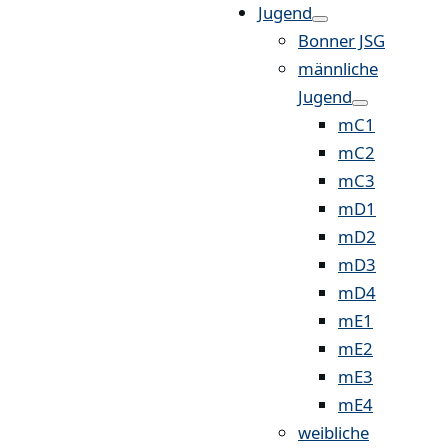
Jugend
Bonner JSG
männliche
Jugend
mC1
mC2
mC3
mD1
mD2
mD3
mD4
mE1
mE2
mE3
mE4
weibliche