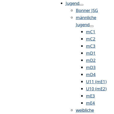
Jugend
Bonner JSG
männliche
Jugend
mC1
mC2
mC3
mD1
mD2
mD3
mD4
U11 (mE1)
U10 (mE2)
mE3
mE4
weibliche