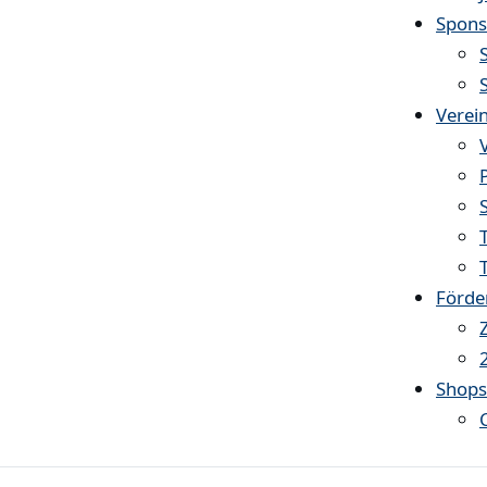
Spons
Verei
Förde
Shop