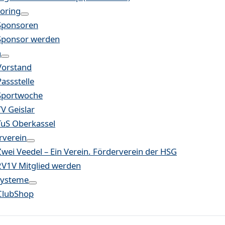
oring
Sponsoren
Sponsor werden
n
Vorstand
Passstelle
Sportwoche
TV Geislar
TuS Oberkassel
rverein
Zwei Veedel – Ein Verein. Förderverein der HSG
2V1V Mitglied werden
systeme
ClubShop