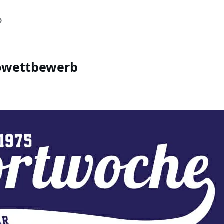
b
towettbewerb