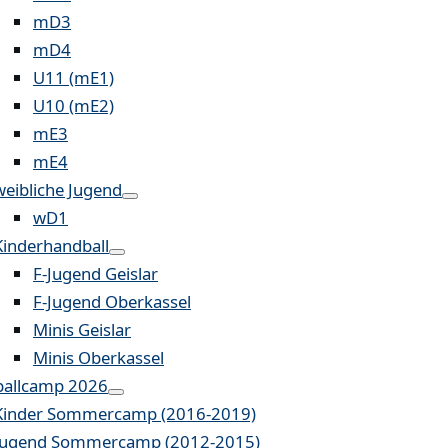
mD3
mD4
U11 (mE1)
U10 (mE2)
mE3
mE4
weibliche Jugend
wD1
Kinderhandball
F-Jugend Geislar
F-Jugend Oberkassel
Minis Geislar
Minis Oberkassel
allcamp 2026
Kinder Sommercamp (2016-2019)
Jugend Sommercamp (2012-2015)