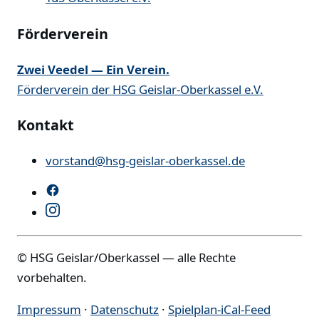
Förderverein
Zwei Veedel — Ein Verein.
Förderverein der HSG Geislar-Oberkassel e.V.
Kontakt
vorstand@hsg-geislar-oberkassel.de
© HSG Geislar/Oberkassel — alle Rechte
vorbehalten.
Impressum
·
Datenschutz
·
Spielplan-iCal-Feed