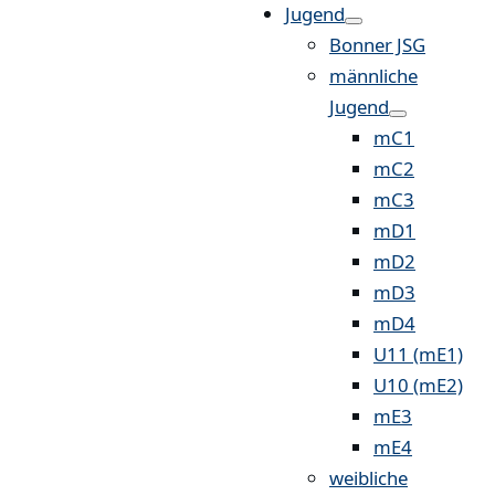
Jugend
Bonner JSG
männliche
Jugend
mC1
mC2
mC3
mD1
mD2
mD3
mD4
U11 (mE1)
U10 (mE2)
mE3
mE4
weibliche