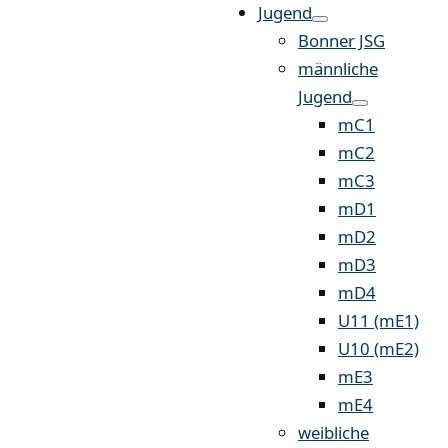
Jugend
Bonner JSG
männliche
Jugend
mC1
mC2
mC3
mD1
mD2
mD3
mD4
U11 (mE1)
U10 (mE2)
mE3
mE4
weibliche