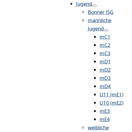
Jugend
Bonner JSG
männliche
Jugend
mC1
mC2
mC3
mD1
mD2
mD3
mD4
U11 (mE1)
U10 (mE2)
mE3
mE4
weibliche