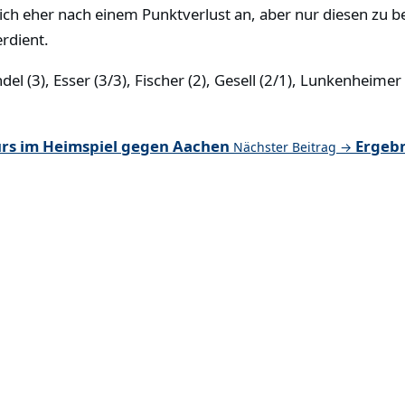
ürlich eher nach einem Punktverlust an, aber nur diesen z
erdient.
el (3), Esser (3/3), Fischer (2), Gesell (2/1), Lunkenheimer
s im Heimspiel gegen Aachen
Ergebn
Nächster Beitrag →