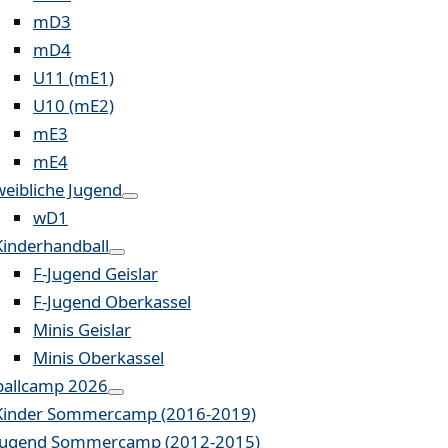
mD3
mD4
U11 (mE1)
U10 (mE2)
mE3
mE4
weibliche Jugend
wD1
Kinderhandball
F-Jugend Geislar
F-Jugend Oberkassel
Minis Geislar
Minis Oberkassel
allcamp 2026
Kinder Sommercamp (2016-2019)
Jugend Sommercamp (2012-2015)