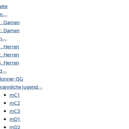
eite
n
1. Damen
2. Damen
n
1. Herren
2. Herren
3. Herren
d
Bonner JSG
männliche Jugend
mC1
mC2
mC3
mD1
mD2