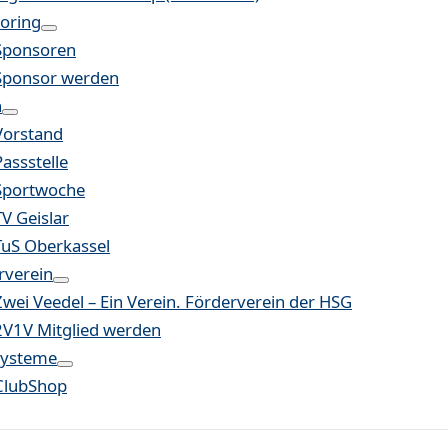
oring
Sponsoren
Sponsor werden
n
Vorstand
Passstelle
Sportwoche
TV Geislar
TuS Oberkassel
rverein
Zwei Veedel – Ein Verein. Förderverein der HSG
2V1V Mitglied werden
systeme
ClubShop