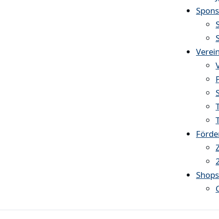
Spons
Verei
Förde
Shop