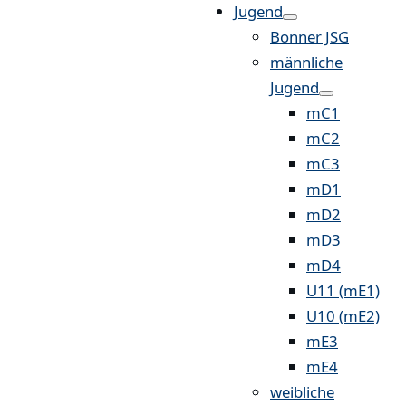
Jugend
Bonner JSG
männliche
Jugend
mC1
mC2
mC3
mD1
mD2
mD3
mD4
U11 (mE1)
U10 (mE2)
mE3
mE4
weibliche