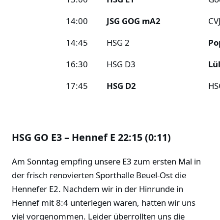
14:00
JSG GOG mA2
CV
14:45
HSG 2
Po
16:30
HSG D3
Lü
17:45
HSG D2
HS
HSG GO E3 – Hennef E 22:15 (0:11)
Am Sonntag empfing unsere E3 zum ersten Mal in
der frisch renovierten Sporthalle Beuel-Ost die
Hennefer E2. Nachdem wir in der Hinrunde in
Hennef mit 8:4 unterlegen waren, hatten wir uns
viel vorgenommen. Leider überrollten uns die