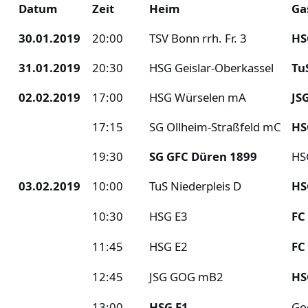
Datum
Zeit
Heim
Ga
30.01.2019
20:00
TSV Bonn rrh. Fr. 3
HS
31.01.2019
20:30
HSG Geislar-Oberkassel
Tu
02.02.2019
17:00
HSG Würselen mA
JS
17:15
SG Ollheim-Straßfeld mC
HS
19:30
SG GFC Düren 1899
HS
03.02.2019
10:00
TuS Niederpleis D
HS
10:30
HSG E3
FC
11:45
HSG E2
FC
12:45
JSG GOG mB2
HS
13:00
HSG E1
Go