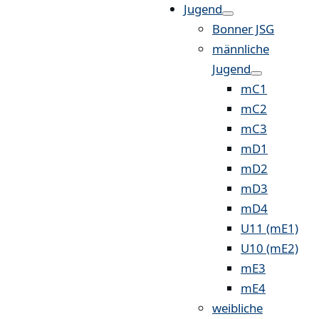
Jugend
Bonner JSG
männliche
Jugend
mC1
mC2
mC3
mD1
mD2
mD3
mD4
U11 (mE1)
U10 (mE2)
mE3
mE4
weibliche