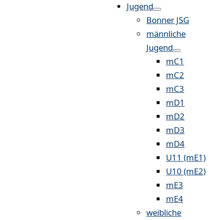
Jugend
Bonner JSG
männliche
Jugend
mC1
mC2
mC3
mD1
mD2
mD3
mD4
U11 (mE1)
U10 (mE2)
mE3
mE4
weibliche