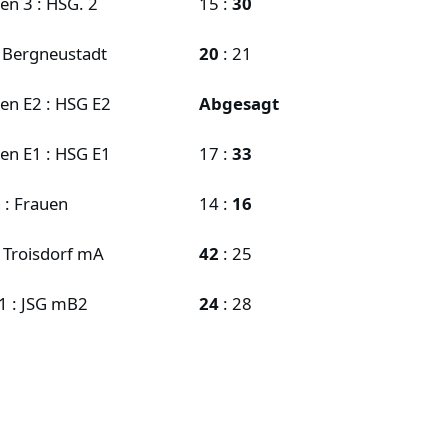
en 3 : HSG. 2
15 :
30
V Bergneustadt
20
: 21
en E2 : HSG E2
Abgesagt
en E1 : HSG E1
17 :
33
 : Frauen
14 :
16
 Troisdorf mA
42
: 25
1 : JSG mB2
24
: 28