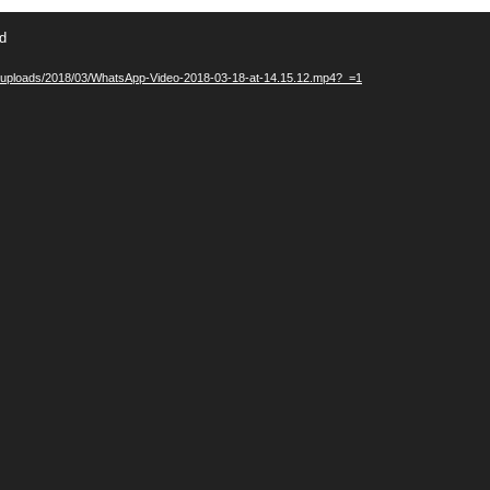
nd
ent/uploads/2018/03/WhatsApp-Video-2018-03-18-at-14.15.12.mp4?_=1