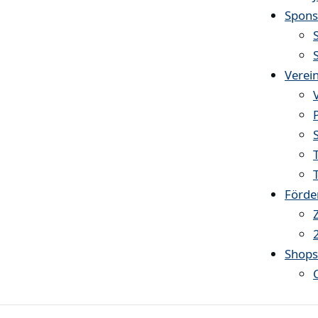
Spons
Verei
Förde
Shop