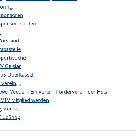
oring
Sponsoren
Sponsor werden
n
Vorstand
Passstelle
Sportwoche
TV Geislar
TuS Oberkassel
rverein
Zwei Veedel – Ein Verein. Förderverein der HSG
2V1V Mitglied werden
systeme
ClubShop