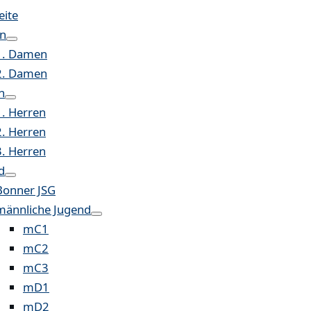
eite
n
1. Damen
2. Damen
n
1. Herren
2. Herren
3. Herren
d
Bonner JSG
männliche Jugend
mC1
mC2
mC3
mD1
mD2