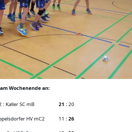
en am Wochenende an:
: Kaller SC mB
21
: 20
ppelsdorfer HV mC2
11 :
26