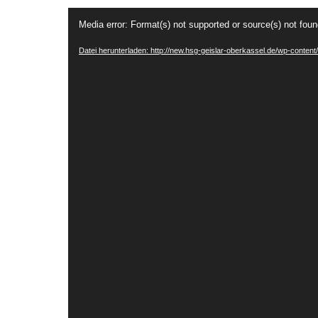
Video-
Media error: Format(s) not supported or source(s) not fou
Player
Datei herunterladen: http://new.hsg-geislar-oberkassel.de/wp-cont