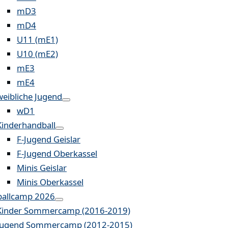
mD3
mD4
U11 (mE1)
U10 (mE2)
mE3
mE4
weibliche Jugend
wD1
Kinderhandball
F-Jugend Geislar
F-Jugend Oberkassel
Minis Geislar
Minis Oberkassel
allcamp 2026
Kinder Sommercamp (2016-2019)
Jugend Sommercamp (2012-2015)