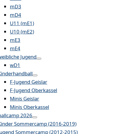
mD3
mD4
U11 (mE1)
U10 (mE2)
mE3
mE4
weibliche Jugend
wD1
Kinderhandball
F-Jugend Geislar
F-Jugend Oberkassel
Minis Geislar
Minis Oberkassel
allcamp 2026
Kinder Sommercamp (2016-2019)
Jugend Sommercamp (2012-2015)