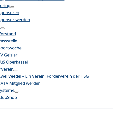
oring
Sponsoren
Sponsor werden
n
Vorstand
Passstelle
Sportwoche
TV Geislar
TuS Oberkassel
rverein
Zwei Veedel – Ein Verein. Förderverein der HSG
2V1V Mitglied werden
systeme
ClubShop