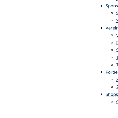
Spons
Verei
Förde
Shop