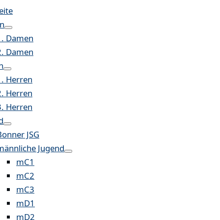
eite
n
1. Damen
2. Damen
n
1. Herren
2. Herren
3. Herren
d
Bonner JSG
männliche Jugend
mC1
mC2
mC3
mD1
mD2