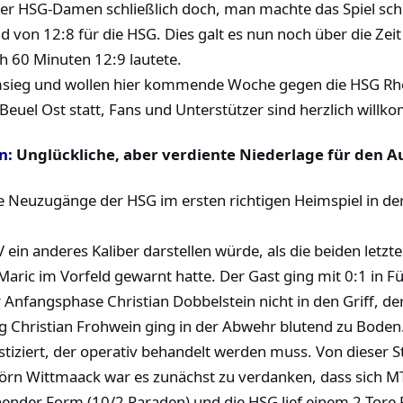
der HSG-Damen schließlich doch, man machte das Spiel sc
 von 12:8 für die HSG. Dies galt es nun noch über die Zei
h 60 Minuten 12:9 lautete.
eimsieg und wollen hier kommende Woche gegen die HSG R
Beuel Ost statt, Fans und Unterstützer sind herzlich will
n:
Unglückliche, aber verdiente Niederlage für den A
Neuzugänge der HSG im ersten richtigen Heimspiel in der 
V ein anderes Kaliber darstellen würde, als die beiden letz
ric im Vorfeld gewarnt hatte. Der Gast ging mit 0:1 in F
fangsphase Christian Dobbelstein nicht in den Griff, der 3
 Christian Frohwein ging in der Abwehr blutend zu Boden.
iziert, der operativ behandelt werden muss. Von dieser S
örn Wittmaack war es zunächst zu verdanken, dass sich MT
hender Form (10/2 Paraden) und die HSG lief einem 2-Tore