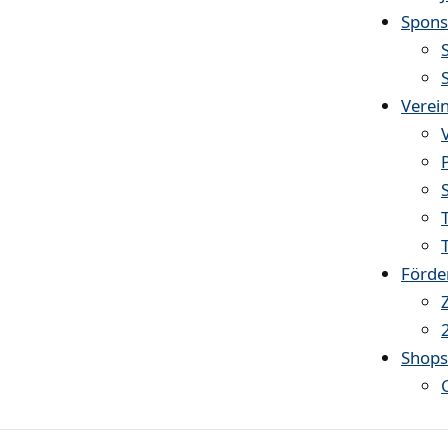
Spons
Verei
Förde
Shop