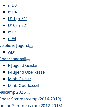
mD3
mD4
U11 (mE1)
U10 (mE2)
mE3
mE4
weibliche Jugend
wD1
Kinderhandball
F-Jugend Geislar
F-Jugend Oberkassel
Minis Geislar
Minis Oberkassel
allcamp 2026
Kinder Sommercamp (2016-2019)
Jugend Sommercamp (2012-2015)