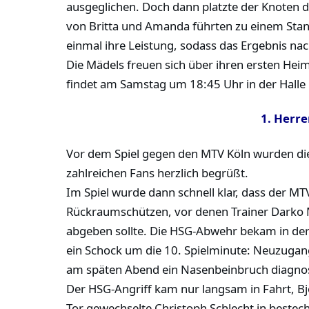
ausgeglichen. Doch dann platzte der Knoten 
von Britta und Amanda führten zu einem Stand
einmal ihre Leistung, sodass das Ergebnis nac
Die Mädels freuen sich über ihren ersten H
findet am Samstag um 18:45 Uhr in der Halle 
1. Herre
Vor dem Spiel gegen den MTV Köln wurden die 
zahlreichen Fans herzlich begrüßt.
Im Spiel wurde dann schnell klar, dass der MT
Rückraumschützen, vor denen Trainer Darko Ma
abgeben sollte. Die HSG-Abwehr bekam in der An
ein Schock um die 10. Spielminute: Neuzugang
am späten Abend ein Nasenbeinbruch diagnost
Der HSG-Angriff kam nur langsam in Fahrt, Bj
Tor gewechselte Christoph Schlecht in bestec