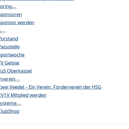
oring
Sponsoren
Sponsor werden
n
Vorstand
Passstelle
Sportwoche
TV Geislar
TuS Oberkassel
rverein
Zwei Veedel – Ein Verein. Förderverein der HSG
2V1V Mitglied werden
systeme
ClubShop