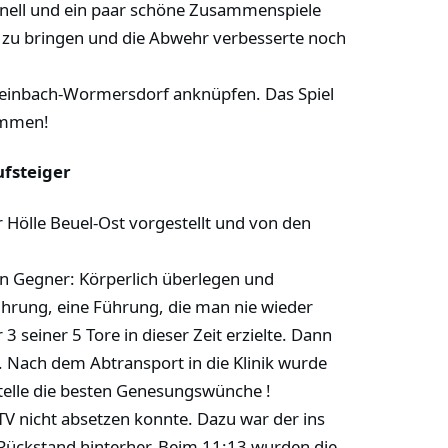
hnell und ein paar schöne Zusammenspiele
t zu bringen und die Abwehr verbesserte noch
heinbach-Wormersdorf anknüpfen. Das Spiel
kommen!
ufsteiger
Hölle Beuel-Ost vorgestellt und von den
ten Gegner: Körperlich überlegen und
ührung, eine Führung, die man nie wieder
 seiner 5 Tore in dieser Zeit erzielte. Dann
 Nach dem Abtransport in die Klinik wurde
telle die besten Genesungswünche !
V nicht absetzen konnte. Dazu war der ins
 Rückstand hinterher. Beim 11:13 wurden die