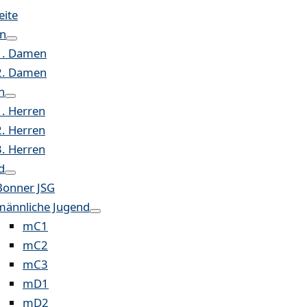
eite
n
1. Damen
2. Damen
n
1. Herren
2. Herren
3. Herren
d
Bonner JSG
männliche Jugend
mC1
mC2
mC3
mD1
mD2